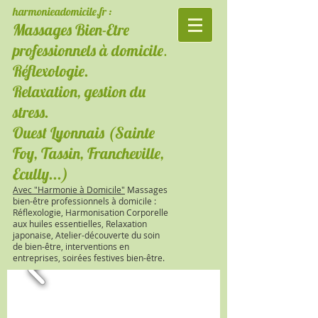
harmonieadomicile.fr :
Massages Bien-Etre
.
professionnels à domicile
Réflexologie.
Relaxation, gestion du
stress.
Ouest Lyonnais (Sainte
Foy, Tassin, Francheville,
Ecully...)
Avec "Harmonie à Domicile"
Massages
bien-être professionnels à domicile :
R
éflexologie, Harmonisation Corporelle
aux huiles essentielles, Relaxation
japonaise, Atelier-découverte du soin
de bien-être, interventions en
entreprises, soirées festives bien-être.