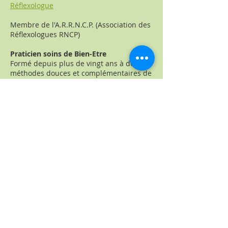
Réflexologue
Membre de l'A.R.R.N.C.P. (Association des
Réflexologues RNCP)
​Praticien soins de Bien-Etre
Formé depuis plus de vingt ans à des
méthodes douces et complémentaires de
soins relaxants (tel que réflexologie de
l'école occidentale, californien, massage
sensitif, relaxation coréenne, relaxation
japonaise, fascia-bien-être).
Une réelle expérience tant en séances
individuelles qu'en animation d'ateliers
(découverte du massage de bien-être,
rencontres)
Une approche et un savoir-faire
spécifiques, synthèse de technicité et
d'aptitude à l'écoute.
(Pour en savoir plus...)