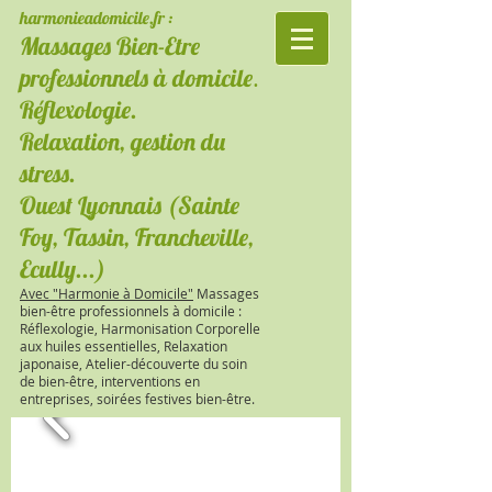
harmonieadomicile.fr :
Massages Bien-Etre
.
professionnels à domicile
Réflexologie.
Relaxation, gestion du
stress.
Ouest Lyonnais (Sainte
Foy, Tassin, Francheville,
Ecully...)
Avec "Harmonie à Domicile"
Massages
bien-être professionnels à domicile :
R
éflexologie, Harmonisation Corporelle
aux huiles essentielles, Relaxation
japonaise, Atelier-découverte du soin
de bien-être, interventions en
entreprises, soirées festives bien-être.